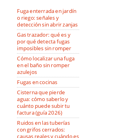
Fuga enterrada en jardín
o riego: señales y
detección sin abrir zanjas
Gas trazador: qué es y
por qué detecta fugas
imposibles sin romper
Cómo localizar una fuga
en el baño sin romper
azulejos
Fugas en cocinas
Cisterna que pierde
agua: cómo saberlo y
cuánto puede subir tu
factura (guía 2026)
Ruidos en las tuberías
con grifos cerrados:
causas reales y cuándo es