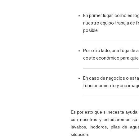
En primer lugar, como es ló
nuestro equipo trabaja de f
posible.
Por otro lado, una fuga de
coste económico para quien
En caso de negocios o esta
funcionamiento y una image
Es por esto que si necesita ayud
con nosotros y estudiaremos su s
lavabos, inodoros, pilas de agu
situación.