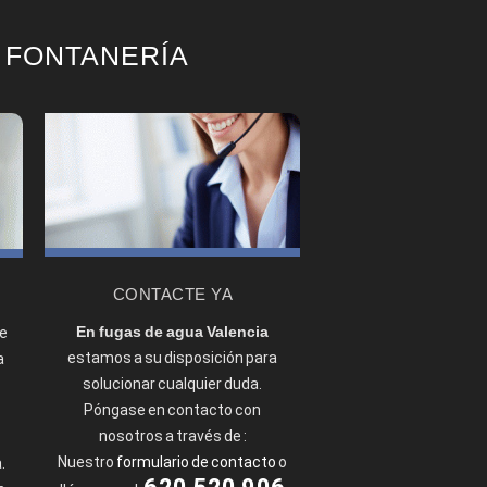
controlar el consumo de
agua en vivienda
 FONTANERÍA
Motivos de la aparición
de fugas
Cómo solucionar
humedades
Origen de las humedades
y goteras
Cómo saber si tengo una
fuga
CONTACTE YA
Fugas Invisibles de agua.
En fugas de agua Valencia
e
Filtraciones en el hogar
estamos a su disposición para
a
solucionar cualquier duda.
Fugas de agua potable
Póngase en contacto con
s
Reparamos fugas de
nosotros a través de :
agua
Nuestro
formulario de contacto
o
.